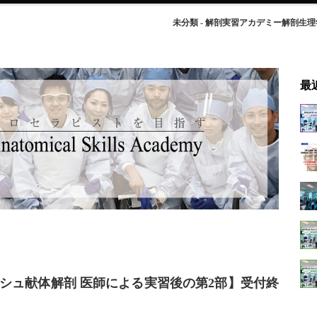
未分類 - 解剖実習アカデミー解剖生
最
1 フレッシュ献体解剖 医師による実習後の第2部】受付終