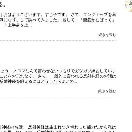
る。
] おはようございます。すじ子です。 さて、タンクトップを着
気になりまして調べてみました。 題して、「腹筋かむばっく」
 上半身を上...
続きを読む
しょう、ノロマなんて言わせないつもりでガツガツ練習していま
ことをお忘れなく。 さて、一般的に言われる反射神経のお話は
射神経を鍛えるにはどうしたらよいの...
続きを読む
射神経のお話。 反射神経は生まれつき備わった能力だから私は