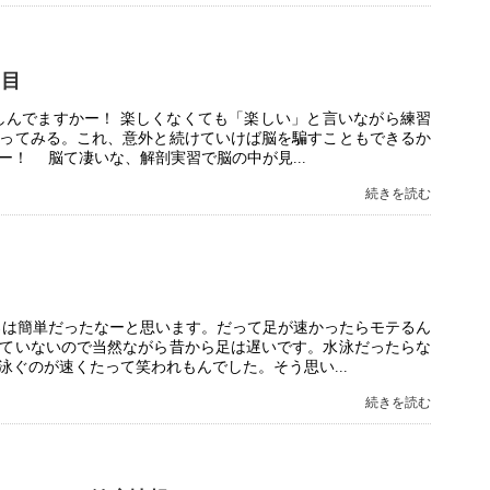
回目
しんでますかー！ 楽しくなくても「楽しい」と言いながら練習
ってみる。これ、意外と続けていけば脳を騙すこともできるか
ー！ 脳て凄いな、解剖実習で脳の中が見...
続きを読む
ろは簡単だったなーと思います。だって足が速かったらモテるん
ていないので当然ながら昔から足は遅いです。水泳だったらな
ぐのが速くたって笑われもんでした。そう思い...
続きを読む