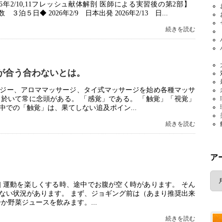
26年2/10,11フレッシュ献体解剖 医師による実習後の第2部】
数 ３泊５日◆ 2026年2/9 日本出発 2026年2/13 日...
続きを読む
が合う合わないとは。
ジー、アロママッサージ、タイ式マッサージを始め各種マッサ
於いて常に念頭がある。 「感覚」である。 「触覚」「視覚」
での「触覚」は、果てしない追及ポイン...
続きを読む
ア
ア
ー
] 運動を楽しくする時、途中でお腹が空く時があります。 そん
カ
ない状況があります。 まず、ジョギング前は（あまり推奨出来
イ
か野菜ジュースを飲みます。...
ブ
続きを読む