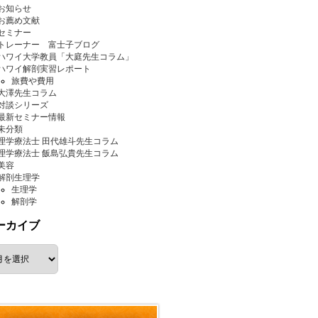
お知らせ
お薦め文献
セミナー
トレーナー 富士子ブログ
ハワイ大学教員「大庭先生コラム」
ハワイ解剖実習レポート
旅費や費用
大澤先生コラム
対談シリーズ
最新セミナー情報
未分類
理学療法士 田代雄斗先生コラム
理学療法士 飯島弘貴先生コラム
美容
解剖生理学
生理学
解剖学
ーカイブ