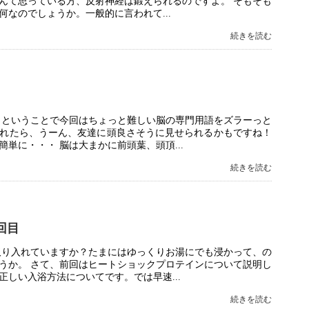
んて思っている方、反射神経は鍛えられるのですよ。 そもそも
なのでしょうか。一般的に言われて...
続きを読む
、ということで今回はちょっと難しい脳の専門用語をズラーっと
れたら、うーん、友達に頭良さそうに見せられるかもですね！
単に・・・ 脳は大まかに前頭葉、頭頂...
続きを読む
回目
取り入れていますか？たまにはゆっくりお湯にでも浸かって、の
うか。 さて、前回はヒートショックプロテインについて説明し
しい入浴方法についてです。では早速...
続きを読む