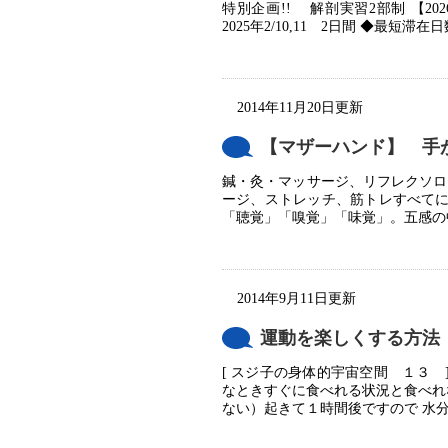
特別企画!! 解剖実習2部制 【20
2025年2/10,11 2日間 ◆最短滞在日
2014年11月20日更新
【マザーハンド】 手
鍼・灸・マッサージ、リフレクソロ
ージ、ストレッチ、筋トレすべてに
「聴覚」「嗅覚」「味覚」。五感の中
2014年9月11日更新
運動を楽しくする方法
[ スジ子の身体的宇宙空間 １３ 
なときすぐに食べれる状況と食べれ
ない）起きて１時間後ですので 水分