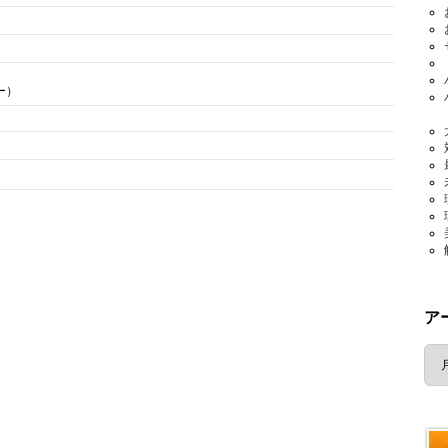
ー）
ア
ア
ー
カ
イ
ブ