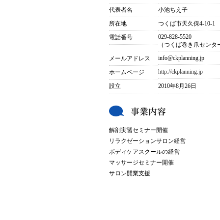
代表者名
小池ちえ子
所在地
つくば市天久保4-10-1
029-828-5520
電話番号
（つくば巻き爪センタ
info@ckplanning.jp
メールアドレス
http://ckplanning.jp
ホームページ
設立
2010年8月26日
解剖実習セミナー開催
リラクゼーションサロン経営
ボディケアスクールの経営
マッサージセミナー開催
サロン開業支援