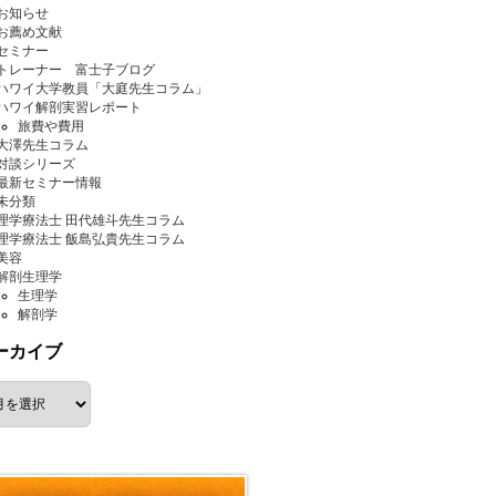
お知らせ
お薦め文献
セミナー
トレーナー 富士子ブログ
ハワイ大学教員「大庭先生コラム」
ハワイ解剖実習レポート
旅費や費用
大澤先生コラム
対談シリーズ
最新セミナー情報
未分類
理学療法士 田代雄斗先生コラム
理学療法士 飯島弘貴先生コラム
美容
解剖生理学
生理学
解剖学
ーカイブ