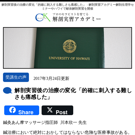
解剖実習後の治療の変化「的確に刺入する難しさも痛感した」 - 解剖実習アカデミー解剖生理学セ
ミナーやハワイで献体解剖実習を開催
受講生の声
2017年3月24日更新
解剖実習後の治療の変化「的確に刺入する難し
さも痛感した」
Share
Post
鍼灸あん摩マッサージ指圧師 川本欣一 先生
鍼治療において絶対におかしてはならない危険な医療事故がある。