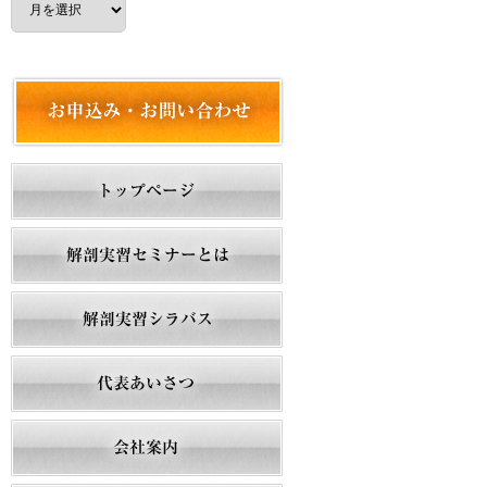
ー
カ
イ
ブ