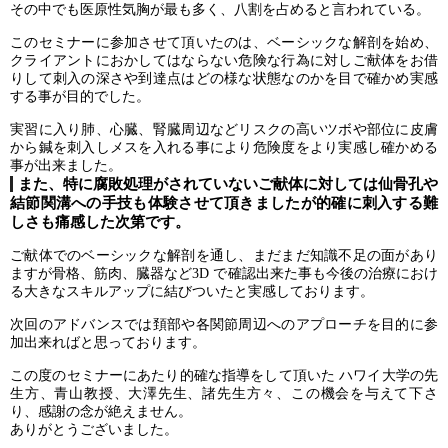
その中でも医原性気胸が最も多く、八割を占めると言われている。
このセミナーに参加させて頂いたのは、ベーシックな解剖を始め、
クライアントにおかしてはならない危険な行為に対しご献体をお借
りして刺入の深さや到達点はどの様な状態なのかを目で確かめ実感
する事が目的でした。
実習に入り肺、心臓、腎臓周辺などリスクの高いツボや部位に皮膚
から鍼を刺入しメスを入れる事により危険度をより実感し確かめる
事が出来ました。
また、特に腐敗処理がされていないご献体に対しては仙骨孔や
結節関溝への手技も体験させて頂きましたが的確に刺入する難
しさも痛感した次第です。
ご献体でのベーシックな解剖を通し、まだまだ知識不足の面があり
ますが骨格、筋肉、臓器など3D で確認出来た事も今後の治療におけ
る大きなスキルアップに結びついたと実感しております。
次回のアドバンスでは頚部や各関節周辺へのアプローチを目的に参
加出来ればと思っております。
この度のセミナーにあたり的確な指導をして頂いた ハワイ大学の先
生方、青山教授、大澤先生、諸先生方々、この機会を与えて下さ
り、感謝の念が絶えません。
ありがとうございました。