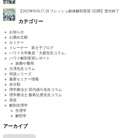
【2025年9/16,17,18 フレッシュ献体解剖実習 3日間】受付終了
カテゴリー
お知らせ
お薦め文献
セミナー
トレーナー 富士子ブログ
ハワイ大学教員「大庭先生コラム」
ハワイ解剖実習レポート
旅費や費用
大澤先生コラム
対談シリーズ
最新セミナー情報
未分類
理学療法士 田代雄斗先生コラム
理学療法士 飯島弘貴先生コラム
美容
解剖生理学
生理学
解剖学
アーカイブ
ア