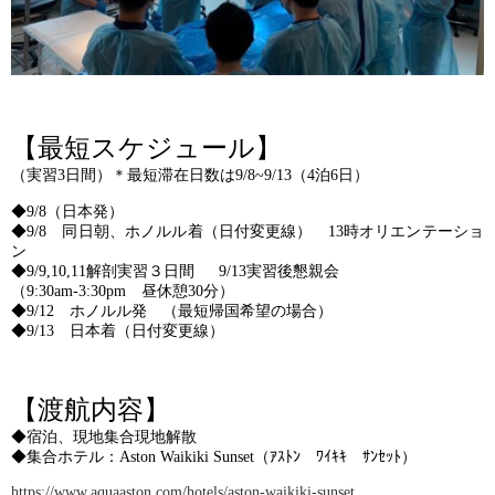
【最短スケジュール】
（実習3日間）＊最短滞在日数は9/8~9/13（4泊6日）
◆9/8（日本発）
◆9/8 同日朝、ホノルル着（日付変更線） 13時オリエンテーショ
ン
◆9/9,10,11解剖実習３日間 9/13実習後懇親会
（9:30am-3:30pm 昼休憩30分）
◆9/12 ホノルル発 （最短帰国希望の場合）
◆9/13 日本着（日付変更線）
【渡航内容】
◆宿泊、現地集合現地解散
◆集合ホテル：Aston Waikiki Sunset（ｱｽﾄﾝ ﾜｲｷｷ ｻﾝｾｯﾄ）
https://www.aquaaston.com/hotels/aston-waikiki-sunset