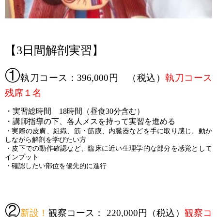
【3日間解剖実習】
①
執刀コース：396,000円 （税込）
執刀コース
残席１名
・実習総時間 18時間（昼食30分含む）
・講師指導の下、各人メスを持って実習を進める
・実際の皮膚、組織、筋・筋膜、内臓器などを手に取り感じ、動か
しながら解剖を学びたい方
・皮下での動作確認など、臨床に近い生理学的な部分を感覚として
インプット
・確認したい部位を優先的に進行
②
新設！
観察コース： 220,000円（税込）
観察
コ