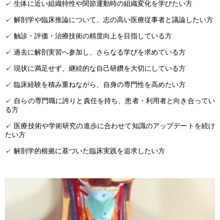
✓ 生体に近い組織特性や関節運動時の組織変化を学びたい方
✓ 解剖学や臨床推論について、志の高い医療従事者と議論したい方
✓ 触診・評価・治療技術の精度向上を目指している方
✓ 過去に解剖実習へ参加し、さらなる学びを求めている方
✓ 現状に満足せず、継続的な自己研鑽を大切にしている方
✓ 臨床経験を積み重ねながら、自身の専門性を高めたい方
✓ 自らの専門職に誇りと責任を持ち、患者・利用者と向き合ってい
る方
✓ 医療技術や学術研究の進歩に合わせて知識のアップデートを続け
たい方
✓ 解剖学的根拠に基づいた臨床実践を追求したい方