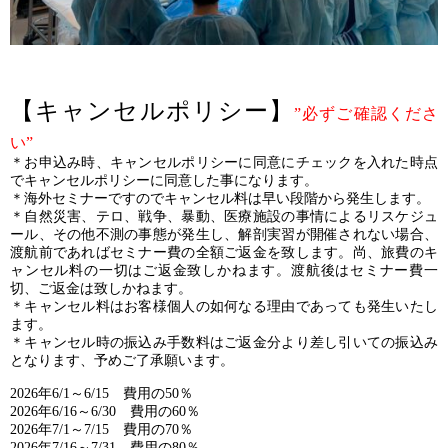
【キャンセルポリシー】
”必ずご確認くださ
い”
＊お申込み時、キャンセルポリシーに同意にチェックを入れた時点
でキャンセルポリシーに同意した事になります。
＊海外セミナーですのでキャンセル料は早い段階から発生します。
＊自然災害、テロ、戦争、暴動、医療施設の事情によるリスケジュ
ール、その他不測の事態が発生し、解剖実習が開催されない場合、
渡航前であればセミナー費の全額ご返金を致します。尚、旅費のキ
ャンセル料の一切はご返金致しかねます。渡航後はセミナー費一
切、ご返金は致しかねます。
＊キャンセル料はお客様個人の如何なる理由であっても発生いたし
ます。
＊キャンセル時の振込み手数料はご返金分より差し引いての振込み
となります、予めご了承願います。
2026年6/1～6/15 費用の50％
2026年6/16～6/30 費用の60％
2026年7/1～7/15 費用の70％
2026年7/16～7/31 費用の80％