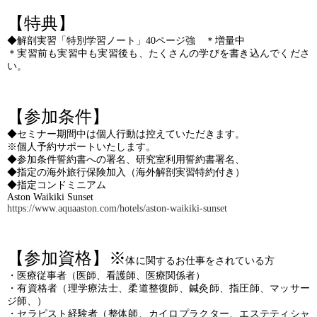
【特典】
◆解剖実習「特別学習ノート」40ページ強 ＊増量中
＊実習前も実習中も実習後も、たくさんの学びを書き込んでくださ
い。
【参加条件】
◆セミナー期間中は個人行動は控えていただきます。
※個人予約サポートいたします。
◆参加条件誓約書への署名、研究室利用誓約書署名、
◆指定の海外旅行保険加入（海外解剖実習特約付き）
◆指定コンドミニアム
Aston Waikiki Sunset
https://www.aquaaston.com/hotels/aston-waikiki-sunset
【参加資格】※
体に関するお仕事をされている方
・医療従事者（医師、看護師、医療関係者）
・有資格者（理学療法士、柔道整復師、鍼灸師、指圧師、マッサー
ジ師、）
・セラピスト経験者（整体師、カイロプラクター、エステティシャ