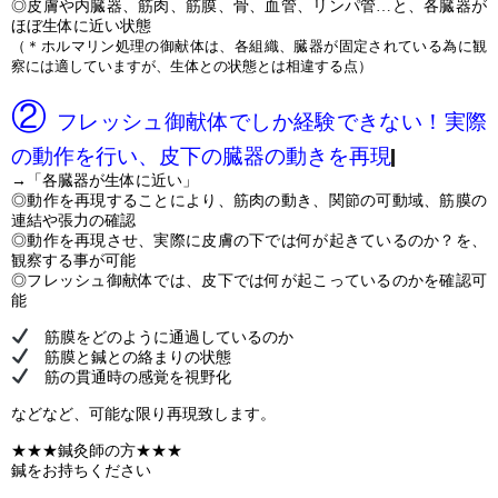
◎皮膚や内臓器、筋肉、筋膜、骨、血管、リンパ管…と、各臓器が
ほぼ生体に近い状態
（＊ホルマリン処理の御献体は、各組織、臓器が固定されている為に観
察には適していますが、生体との状態とは相違する点）
②
フレッシュ御献体でしか経験できない！実際
の動作を行い、皮下の臓器の動きを再現
→「各臓器が生体に近い」
◎動作を再現することにより、筋肉の動き、関節の可動域、筋膜の
連結や張力の確認
◎動作を再現させ、実際に皮膚の下では何が起きているのか？を、
観察する事が可能
◎フレッシュ御献体では、皮下では何が起こっているのかを確認可
能
筋膜をどのように通過しているのか
筋膜と鍼との絡まりの状態
筋の貫通時の感覚を視野化
などなど、可能な限り再現致します。
★★★鍼灸師の方★★★
鍼をお持ちください