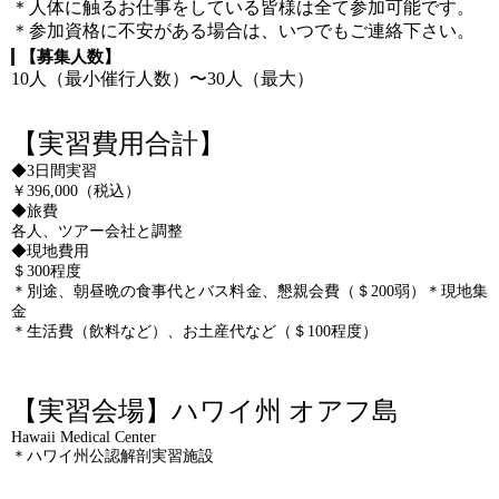
＊人体に触るお仕事をしている皆様は全て参加可能です。
＊参加資格に不安がある場合は、いつでもご連絡下さい。
【募集人数】
10人（最小催行人数）〜30人（最大）
【実習費用合計】
◆3日間実習
￥396,000（税込）
◆旅費
各人、ツアー会社と調整
◆現地費用
＄300程度
＊別途、朝昼晩の食事代とバス料金、懇親会費（＄200弱）＊現地集
金
＊生活費（飲料など）、お土産代など（＄100程度）
【実習会場】ハワイ州 オアフ島
Hawaii Medical Center
＊ハワイ州公認解剖実習施設