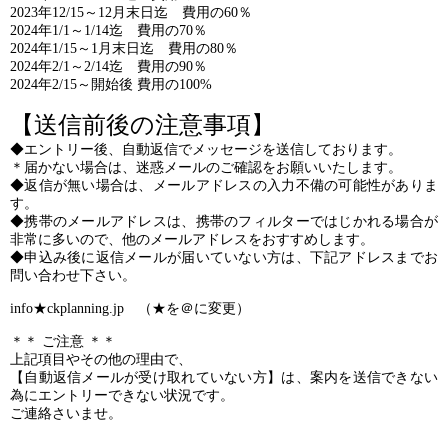
2023年12/15～12月末日迄 費用の60％
2024年1/1～1/14迄 費用の70％
2024年1/15～1月末日迄 費用の80％
2024年2/1～2/14迄 費用の90％
2024年2/15～開始後 費用の100%
【送信前後の注意事項】
◆エントリー後、自動返信でメッセージを送信しております。
＊届かない場合は、迷惑メールのご確認をお願いいたします。
◆返信が無い場合は、メールアドレスの入力不備の可能性がありま
す。
◆携帯のメールアドレスは、携帯のフィルターではじかれる場合が
非常に多いので、他のメールアドレスをおすすめします。
◆申込み後に返信メールが届いていない方は、下記アドレスまでお
問い合わせ下さい。
info★ckplanning.jp （★を＠に変更）
＊＊ ご注意 ＊＊
上記項目やその他の理由で、
【自動返信メールが受け取れていない方】は、案内を送信できない
為にエントリーできない状況です。
ご連絡さいませ。