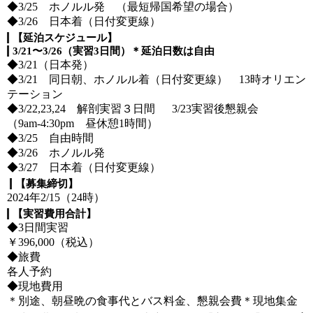
◆3/25 ホノルル発 （最短帰国希望の場合）
◆3/26 日本着（日付変更線）
【延泊スケジュール】
3/21〜3/26（実習3日間）＊延泊日数は自由
◆3/21（日本発）
◆3/21 同日朝、ホノルル着（日付変更線） 13時オリエン
テーション
◆3/22,23,24 解剖実習３日間 3/23実習後懇親会
（9am-4:30pm 昼休憩1時間）
◆3/25 自由時間
◆3/26 ホノルル発
◆3/27 日本着（日付変更線）
【募集締切】
2024年2/15（24時）
【実習費用合計】
◆3日間実習
￥396,000（税込）
◆旅費
各人予約
◆現地費用
＊別途、朝昼晩の食事代とバス料金、懇親会費＊現地集金