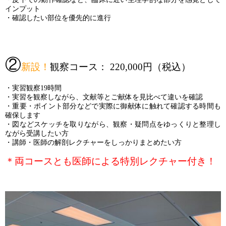
インプット
・確認したい部位を優先的に進行
②
新設！
観察コース： 220,000円（税込）
・実習観察19時間
・実習を観察しながら、文献等とご献体を見比べて違いを確認
・重要・ポイント部分などで実際に御献体に触れて確認する時間も
確保します
・図などスケッチを取りながら、観察・疑問点をゆっくりと整理し
ながら受講したい方
・講師・医師の解剖レクチャーをしっかりまとめたい方
＊両コースとも医師による特別レクチャー付き！