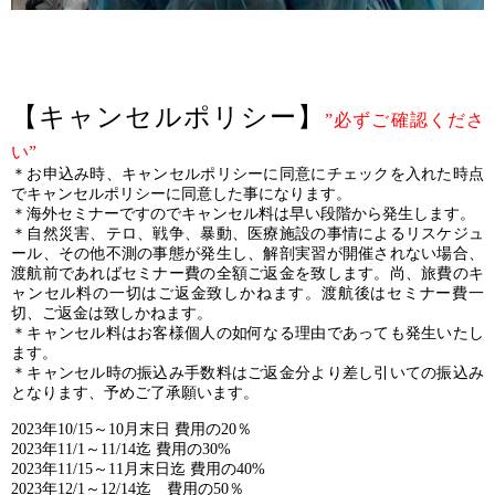
【キャンセルポリシー】
”必ずご確認くださ
い”
＊お申込み時、キャンセルポリシーに同意にチェックを入れた時点
でキャンセルポリシーに同意した事になります。
＊海外セミナーですのでキャンセル料は早い段階から発生します。
＊自然災害、テロ、戦争、暴動、医療施設の事情によるリスケジュ
ール、その他不測の事態が発生し、解剖実習が開催されない場合、
渡航前であればセミナー費の全額ご返金を致します。尚、旅費のキ
ャンセル料の一切はご返金致しかねます。渡航後はセミナー費一
切、ご返金は致しかねます。
＊キャンセル料はお客様個人の如何なる理由であっても発生いたし
ます。
＊キャンセル時の振込み手数料はご返金分より差し引いての振込み
となります、予めご了承願います。
2023年10/15～10月末日 費用の20％
2023年11/1～11/14迄 費用の30%
2023年11/15～11月末日迄 費用の40%
2023年12/1～12/14迄 費用の50％