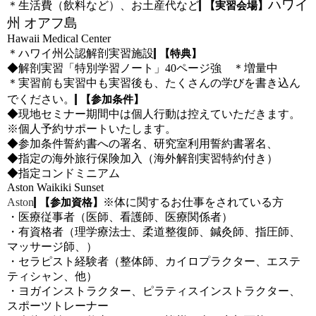
ハワイ
＊生活費（飲料など）、お土産代など
【実習会場】
州 オアフ島
Hawaii Medical Center
＊ハワイ州公認解剖実習施設
【特典】
◆解剖実習「特別学習ノート」40ページ強 ＊増量中
＊実習前も実習中も実習後も、たくさんの学びを書き込ん
でください。
【参加条件】
◆現地セミナー期間中は個人行動は控えていただきます。
※個人予約サポートいたします。
◆参加条件誓約書への署名、研究室利用誓約書署名、
◆指定の海外旅行保険加入（海外解剖実習特約付き）
◆指定コンドミニアム
Aston Waikiki Sunset
Aston
※体に関するお仕事をされている方
【参加資格】
・医療従事者（医師、看護師、医療関係者）
・有資格者（理学療法士、柔道整復師、鍼灸師、指圧師、
マッサージ師、）
・セラピスト経験者（整体師、カイロプラクター、エステ
ティシャン、他）
・ヨガインストラクター、ピラティスインストラクター、
スポーツトレーナー