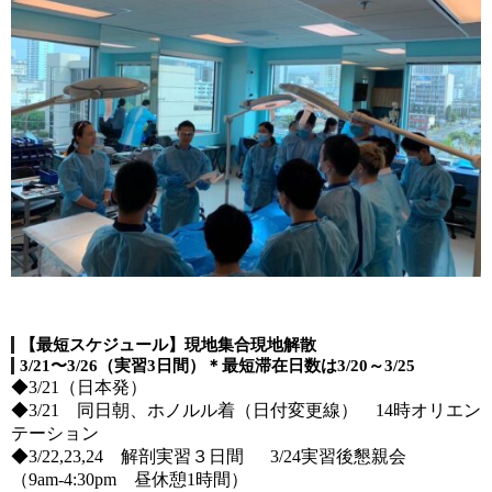
【最短スケジュール】現地集合現地解散
3/21〜3/26（実習3日間）＊最短滞在日数は3/20～3/25
◆3/21（日本発）
◆3/21 同日朝、ホノルル着（日付変更線） 14時オリエン
テーション
◆3/22,23,24 解剖実習３日間 3/24実習後懇親会
（9am-4:30pm 昼休憩1時間）