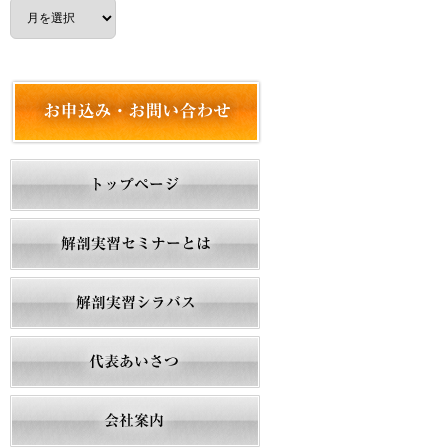
ア
ー
カ
イ
ブ