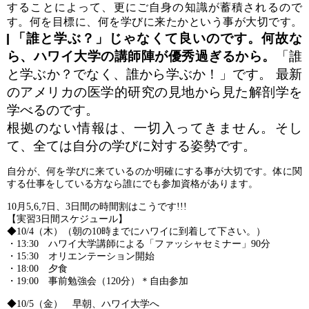
することによって、更にご自身の知識が蓄積されるので
す。何を目標に、何を学びに来たかという事が大切です。
「誰と学ぶ？」じゃなくて良いのです。何故な
ら、ハワイ大学の講師陣が優秀過ぎるから。
「誰
と学ぶか？でなく、誰から学ぶか！」です。
最新
のアメリカの医学的研究の見地から見た解剖学を
学べるのです。
根拠のない情報は、一切入ってきません。そし
て、全ては自分の学びに対する姿勢です。
自分が、何を学びに来ているのか明確にする事が大切です。体に関
する仕事をしている方なら誰にでも参加資格があります。
10月5,6,7日、3日間の時間割はこうです!!!
【実習3日間スケジュール】
◆10/4（木）（朝の10時までにハワイに到着して下さい。）
・13:30 ハワイ大学講師による「ファッシャセミナー」90分
・15:30 オリエンテーション開始
・18:00 夕食
・19:00 事前勉強会（120分）＊自由参加
◆10/5（金） 早朝、ハワイ大学へ