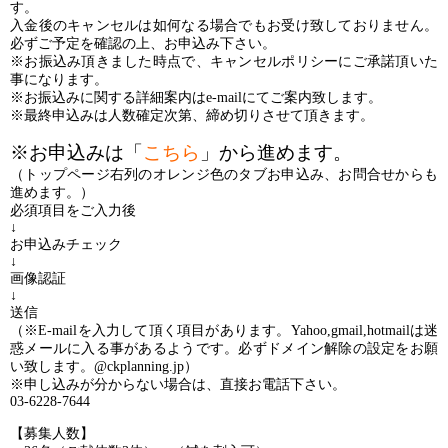
す。
入金後のキャンセルは如何なる場合でもお受け致しておりません。
必ずご予定を確認の上、お申込み下さい。
※お振込み頂きました時点で、キャンセルポリシーにご承諾頂いた
事になります。
※お振込みに関する詳細案内はe-mailにてご案内致します。
※最終申込みは人数確定次第、締め切りさせて頂きます。
※お申込みは「
こちら
」から進めます。
（トップページ右列のオレンジ色のタブお申込み、お問合せからも
進めます。）
必須項目をご入力後
↓
お申込みチェック
↓
画像認証
↓
送信
（※E-mailを入力して頂く項目があります。Yahoo,gmail,hotmailは迷
惑メールに入る事があるようです。必ずドメイン解除の設定をお願
い致します。@ckplanning.jp）
※申し込みが分からない場合は、直接お電話下さい。
03-6228-7644
【募集人数】