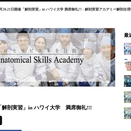
年2月20.21日開催「解剖実習」in ハワイ大学 満席御礼!!! - 解剖実習アカデミー
最
開催「解剖実習」in ハワイ大学 満席御礼!!!