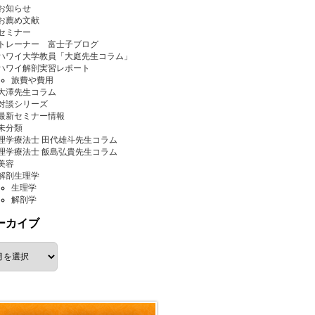
お知らせ
お薦め文献
セミナー
トレーナー 富士子ブログ
ハワイ大学教員「大庭先生コラム」
ハワイ解剖実習レポート
旅費や費用
大澤先生コラム
対談シリーズ
最新セミナー情報
未分類
理学療法士 田代雄斗先生コラム
理学療法士 飯島弘貴先生コラム
美容
解剖生理学
生理学
解剖学
ーカイブ