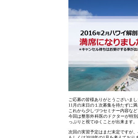
ご応募の皆様ありがとうございまし
11月の末日の１次募集を待たずに
これから少しづつセミナー内容なども
今回は整形外科医のドクターが特別
っぷりと視てゆくことが出来ます。
次回の実習予定はまだ未定ですが、早
もしくは2018年の1月を考えており