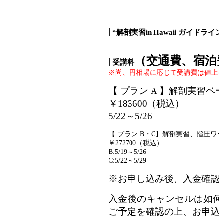
“解剖実習in Hawaii ガイドライ
（交通費、宿泊
受講料
※尚、円相場に応じて受講費は値上
【 プラン A 】解剖実習
￥183600（税込）
5/22～5/26
【 プラン B・C】解剖実習、指圧ワ
￥272700（税込）
B:5/19～5/26
C:5/22～5/29
※お申し込み後、入金確
入金後のキャンセルは如
ご予定を確認の上、お申