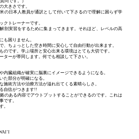
質問です。）
の大きさです。
米の日本人教員が通訳として付いて下さるので理解に困らず学
ックトレーナーです。
解剖実習をするために集まってきます。それほど、レベルの高
にも困りません。
で、ちょっとした空き時間に安心して自由行動が出来ます。
ものです。学ぶ場所と安心出来る環境はとても大切です。
ーターが帯同します。何でも相談して下さい。
や内臓組織が確実に脳裏にイメージできるようになる。
いた部分が明確になる。
な施術方法や治療方法が溢れ出てくる素晴らしさ。
る自信がつきます!!
拠のある内容でアウトプットすることができるのです。これは
事です。
す。
AI’I