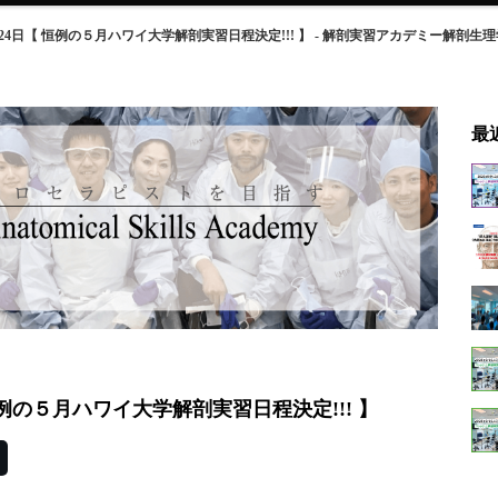
月23,24日【 恒例の５月ハワイ大学解剖実習日程決定!!! 】 - 解剖実習アカデミー
最
【 恒例の５月ハワイ大学解剖実習日程決定!!! 】