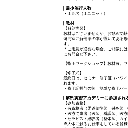
最少催行人数
・１５名（１ユニット）
教材
【解剖実習】
教材はございませんが、お勧め文献
研究室に解剖学の本が置いてある場
す。
＊ご用意が必要な場合、ご相談には
にお問合せ下さい。
【指圧ワークショップ】教材有。ワ
【修了式】
最終日は、セミナー修了証（ハワイ
れます。
・修了証授与の後、簡単な修了パー
解剖実習アカデミーに参加され
【参加資格】
・有資格者（柔道整復師、鍼灸師、
・医療従事者（医師、看護師、医療
・セラピスト経験者（整体師、カイ
※人体に触るお仕事をしている皆様