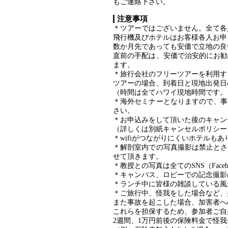
もご連絡下さい。
注意事項
＊ツアーではございません。全て各
飛行機及びホテルはお客様各人お申
数か月先であっても安価で立地の良
直前の手配は、安価で治安的にお勧
ます。
＊旅行会社のフリーツアーを利用す
ツアーの場合、到着日と現地出発日
（時間は全てハワイ現地時間です。
＊海外セミナーとなりますので、事
さい。
＊お申込みをして頂いた後のキャン
（詳しくは別紙キャンセルポリシー
＊wifiがつながりにくいホテルも
＊解剖室内での写真撮影は禁止とさ
せて頂きます。
＊教授との写真は全てのSNS（Faceb
＊キャンパス、ロビーでの記念撮影
＊ランチ中に皆様の雑談している風
＊ご旅行中、怪我をした場合など、
また事故を起こした場合、加害者へ
これらを担保するため、参加者ご自
2週間、1万円前後の保険料金で怪我