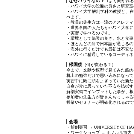
なぜハワイなの？
（よく聞かれる
・ハワイ大学の設備の良さと研究室
・ハワイ大学解剖学科の教授と、在
べます。
・教員の先生方は一流のアスレティ
・世界各国の人たちがハワイ大学に
い実習で学べるのです。
・環境として気候の良さ。水と食事
・ほとんどの所で日本語が通じるの
・海外に行くだけでも最初は不安な
・ハワイに精通しているコーディネ
帰国後
（何が変わる？）
今まで、文献や模型で見てみた筋肉
机上の勉強だけで思い込みになって
実習中に既に頭をよぎっていた新た
自身が常に思っていた不安を払拭す
解剖実習でインプットした事が、根
参加者の先生方が皆さんおっしゃる
授業やセミナーが明確化されるので
会場
・解剖実習 → UNIVERSITY OF HAW
・ワークショップ → ホノルル市内