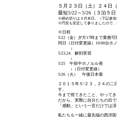
５月２３日（土）２４日
最短5/22～5/26（３泊５
※締め切りは３月末日。（下記参加
※円安も安定して参りましたので、受
※日程
5/22（金）夕方17時まで業務
同日（日付変更線）10:00台
↓
5/23,24 解剖実習
↓
5/25 午前中ホノルル発
↓（日付変更線）
5/26（火） 午後日本着
２０１５年５/２３，２４の二
す。
今まで視てきたこと、やってき
だから、実際に自分たちの目で
「感動」という一言だけでは済
私たちも一緒に最先端の西洋医学