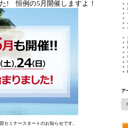
た! 恒例の5月開催しますよ！
ア
ア
ー
カ
イ
ブ
習セミナースタートのお知らせです。