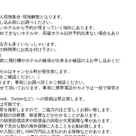
人現地集合･現地解散となります。
し込み前にお調べください。
いホテルから予約が埋まっていく傾向にあります。
めできないホテルや、高級ホテル以外予約出来ない場合もあり
る方も多くいらっしゃいます。
の時間帯にお気を付け下さい。
）
前に飛行機やホテルの確保が出来るか確認の上お申し込みくだ
セルはキャンセル料が発生致します。
をご確認ください。）
あります。事前にお調べ頂くかご相談ください。
せて頂いております。事前に携帯電話やカメラは一括で保管さ
ook、Twitterなど）への投稿は禁止致します。
は可能です。
景を撮影しますので、ご協力のほど宜しくお願い致します。
多額の治療費、移送費などがかかることがあります。
の損害賠償請求や賠償金の回収が大変困難な事があります。
身で充分な額の海外保険に入ることをお勧め致します。
や入院に対し1000万円以上支払われる保険などがあります。