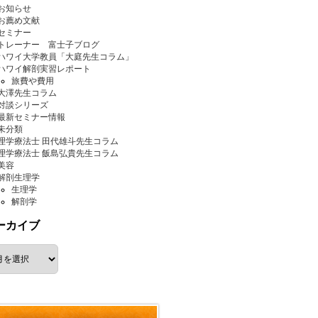
お知らせ
お薦め文献
セミナー
トレーナー 富士子ブログ
ハワイ大学教員「大庭先生コラム」
ハワイ解剖実習レポート
旅費や費用
大澤先生コラム
対談シリーズ
最新セミナー情報
未分類
理学療法士 田代雄斗先生コラム
理学療法士 飯島弘貴先生コラム
美容
解剖生理学
生理学
解剖学
ーカイブ