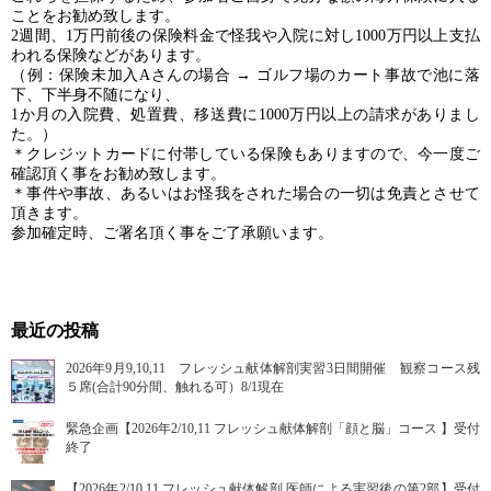
ことをお勧め致します。
2週間、1万円前後の保険料金で怪我や入院に対し1000万円以上支払
われる保険などがあります。
（例：保険未加入Aさんの場合 → ゴルフ場のカート事故で池に落
下、下半身不随になり、
1か月の入院費、処置費、移送費に1000万円以上の請求がありまし
た。）
＊クレジットカードに付帯している保険もありますので、今一度ご
確認頂く事をお勧め致します。
＊事件や事故、あるいはお怪我をされた場合の一切は免責とさせて
頂きます。
参加確定時、ご署名頂く事をご了承願います。
最近の投稿
2026年9月9,10,11 フレッシュ献体解剖実習3日間開催 観察コース残
５席(合計90分間、触れる可）8/1現在
緊急企画【2026年2/10,11 フレッシュ献体解剖「顔と脳」コース 】受付
終了
【2026年2/10,11 フレッシュ献体解剖 医師による実習後の第2部】受付