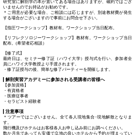
研究室に解剖学の本が置いてある場合はありますが、確約ではござ
いませんのでお持込がお勧めです。
＊ご用意が必要な場合、ご相談には応じますが、別途教材費が発生
する場合がございますので事前にお問合せ下さい。
【指圧ワークショップ】教材有。ワークショップ当日配布。
【リフレクソロジーワークショップ】教材有。ワークショップ当日
配布。(希望者応相談）
【修了式】
最終日は、セミナー修了証（ハワイ大学）授与式を行い、参加者全
員にハワイ大学教授より手渡されます。
・修了証授与の後、簡単な修了パーティーを開催します。
解剖実習アカデミーに参加される受講者の皆様へ
【参加資格】
・有資格者
・医療従事者
・セラピスト経験者
注意事項
＊ツアーではございません。全て各人現地集合･現地解散となりま
す。
飛行機及びホテルはお客様各人お申し込み前にお調べください。
数か月先であっても安価で立地の良いホテルから予約が埋まってい