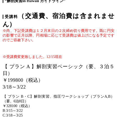
“解剖実習in Hawaii ガイドライン”
（交通費、宿泊費は含まれませ
受講料
ん）
※尚、下記受講費は１２月末日の２次締め切り費用です。既に円安
の影響で正月以降、円相場に応じて受講費は値上げになる予定です
のでご容赦下さい。
※受講費変更致しました。12/15現在
【 プラン A 】解剖実習ベーシック（要、３泊５
日）
￥199800（税込）
3/18～3/22
【 プラン B・C】解剖実習、指圧ワークショップ（プランA,B）
（要、6泊8日）
￥328100（税込）
B:3/15～3/22
C:3/18～3/25