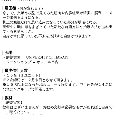
帰国後
（何が変わる？）
今まで、文献や模型で見てみた筋肉や内臓組織が確実に脳裏にイメ
ージ出来るようになる。
机上の勉強だけで思い込みになっていた部分が明確になる。
実習中に既に頭をよぎっていた新たな施術方法や治療方法が溢れ出
てくる素晴らしさ。
自身が常に思っていた不安を払拭する自信がつきます!!
会場
・解剖実習 → UNIVERSITY OF HAWAI’I
・ワークショップ → ホノルル市内
最少催行人数
・１５名（１ユニット）
※２次締切は１２月末日とさせて頂きます。
※１５名以上になった場合は、一度締切ます。申し込みが２４名に
なれば２グループで開催します。
教材
【解剖実習】
教材はございませんが、お勧め文献や必要なものがあればご自身で
ご用意ください。