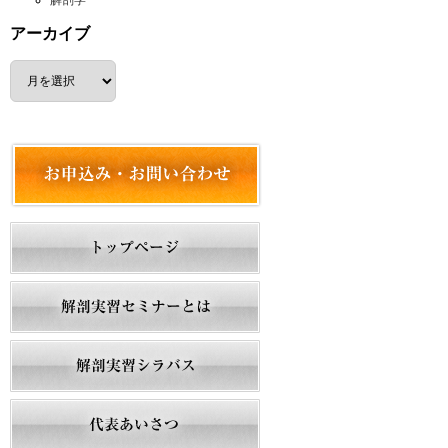
解剖学
アーカイブ
ア
ー
カ
イ
ブ