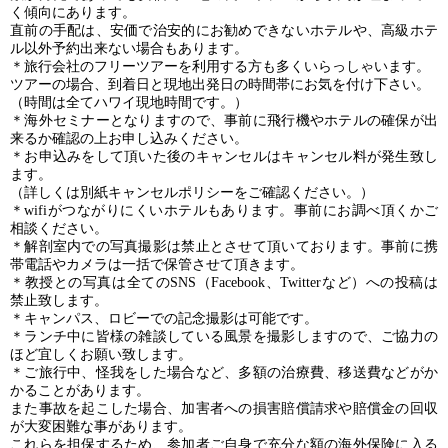
く傾向にあります。
直前の手配は、安価で治安的にお勧めできないホテルや、高級ホテ
ル以外予約出来ない場合もあります。
＊旅行会社のフリーツアーを利用する方も多くいらっしゃいます。
ツアーの場合、到着日と現地出発日の時間帯にお気を付け下さい。
（時間は全てハワイ現地時間です。）
＊海外セミナーとなりますので、事前に飛行機やホテルの確保が出
来るか確認の上お申し込みください。
＊お申込みをして頂いた後のキャンセルはキャンセル料が発生致し
ます。
（詳しくは別紙キャンセルポリシーをご確認ください。）
＊wifiがつながりにくいホテルもあります。事前にお調べ頂くかご
相談ください。
＊解剖室内での写真撮影は禁止とさせて頂いております。事前に携
帯電話やカメラは一括で保管させて頂きます。
＊教授との写真は全てのSNS（Facebook、Twitterなど）への投稿は
禁止致します。
＊キャンパス、ロビーでの記念撮影は可能です。
＊ランチ中に皆様の雑談している風景を撮影しますので、ご協力の
ほど宜しくお願い致します。
＊ご旅行中、怪我をした場合など、多額の治療費、移送費などがか
かることがあります。
また事故を起こした場合、加害者への損害賠償請求や賠償金の回収
が大変困難な事があります。
これらを担保するため、参加者ご自身で充分な額の海外保険に入る