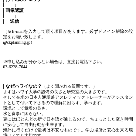
↓
画像認証
↓
送信
（※E-mailを入力して頂く項目があります。必ずドメイン解除の設
定をお願い致します。
@ckplanning.jp）
※申し込みが分からない場合は、直接お電話下さい。
03-6228-7644
なぜハワイなの？
（よく聞かれる質問です。）
まずはハワイ大学の設備の良さと研究室の大きさです。
そして在米の日本人通訳兼アスレティックトレーナーがアシスタン
トとして付いて下さるので理解に困らず、学べます。
環境として気候の良さ。
水と食事に困らない。
更にはほとんどの所で日本語が通じるので、ちょっとした空き時間
に安心して自由行動が出来ます。
海外に行くだけで最初は不安なものです。学ぶ場所と安心出来る環
境はとても大切です。