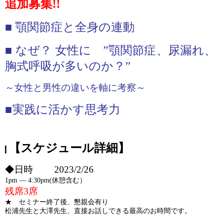
追加募集!!
■ 顎関節症と全身の連動
■ なぜ？ 女性に ”顎関節症、尿漏れ、
胸式呼吸が多いのか？”
～女性と男性の違いを軸に考察～
■実践に活かす思考力
【スケジュール詳細】
◆日時 2023/2/26
1pm ― 4:30pm(休憩含む）
残席3席
★ セミナー終了後、懇親会有り
松浦先生と大澤先生、直接お話しできる最高のお時間です。