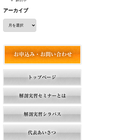
解剖学
アーカイブ
ア
ー
カ
イ
ブ