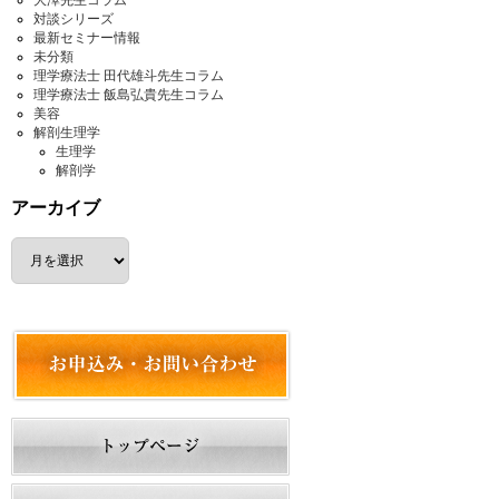
大澤先生コラム
対談シリーズ
最新セミナー情報
未分類
理学療法士 田代雄斗先生コラム
理学療法士 飯島弘貴先生コラム
美容
解剖生理学
生理学
解剖学
アーカイブ
ア
ー
カ
イ
ブ